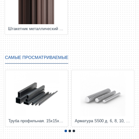
Штакетник металлический TRAPEZE
САМЫЕ ПРОСМАТРИВАЕМЫЕ
Труба профильная. 15х15х1,5-2; 20х20х1,5-2; 25х25х1,5-2; 30х20х1,5-2; 40х20х2; 50х25х2; 50х50х3; 60х30х3 и др.
Арматура S500 д. 6, 8, 10, 12, 14,16,18, 25, 28 мм и т.д.