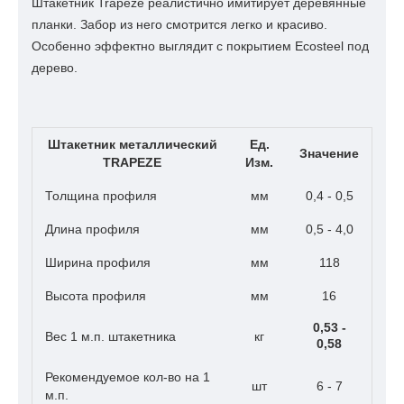
Штакетник
Trapeze реалистично имитирует деревянные
планки. Забор из него смотрится легко и красиво.
Особенно эффектно выглядит с покрытием Ecosteel под
дерево.
Штакетник металлический
Ед.
Значение
TRAPEZE
Изм.
Толщина
п
рофиля
мм
0,4 - 0,5
Длина
профиля
мм
0,5 - 4,0
Ширина профиля
мм
118
Высота профиля
мм
16
0,53 -
Вес 1 м.п. штакетника
кг
0,58
Рекомендуемое кол-во на 1
шт
6 - 7
м.п.